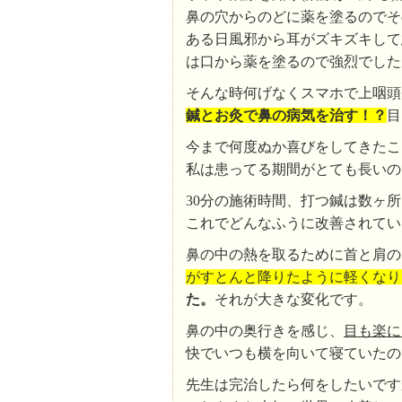
鼻の穴からのどに薬を塗るのでそ
ある日風邪から耳がズキズキして
は口から薬を塗るので強烈でした
そんな時何げなくスマホで上咽頭
鍼とお灸で鼻の病気を治す！？
目
今まで何度ぬか喜びをしてきたこ
私は患ってる期間がとても長いの
30分の施術時間、打つ鍼は数ヶ所
これでどんなふうに改善されてい
鼻の中の熱を取るために首と肩の
がすとんと降りたように軽くなり
た。
それが大きな変化です。
鼻の中の奥行きを感じ、
目も楽に
快でいつも横を向いて寝ていたの
先生は完治したら何をしたいです