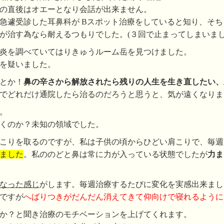
の直後はオエーとなり会話が出来ません。
急遽受診した耳鼻科が Bスポット治療をしていると知り、そ
が治す為なら耐えるつもりでした。(３回で止まってしまいまし
炎を調べていてはりきゅうルーム岳を見つけました。
を疑いました。
とか！
鼻の辛さから解放されたら残りの人生を生き直したい、
でどれだけ通院したら治るのだろうと思うと、気が遠くなりま
。
くのか？未知の領域でした。
こりを取るのですが、私は子供の頃からひどい肩こりで、毎週
ました
。私ののどと鼻は常に力が入っている状態でしたが
力ま
なった感じ
がします。毎週治療するたびに変化を実感出来まし
ですが
へばりつきがだんだん消えてきて仰向けで寝れるように
か？と聞き治療のモチベーションを上げてくれます。