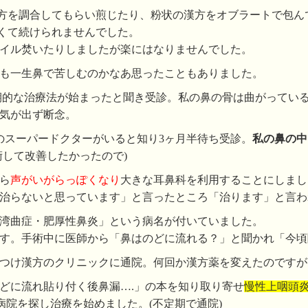
方を調合してもらい煎じたり、粉状の漢方をオブラートで包ん
くて続けられませんでした。
イル焚いたりしましたが楽にはなりませんでした。
も一生鼻で苦しむのかなあ思ったこともありました。
期的な治療法が始まったと聞き受診。私の鼻の骨は曲がってい
気が出ず断念。
鼻のスーパードクターがいると知り3ヶ月半待ち受診。
私の鼻の中
術して改善したかったので)
ら
声がいがらっぽくなり
大きな耳鼻科を利用することにしまし
治らないと思っています」と言ったところ「治ります」と言わ
湾曲症・肥厚性鼻炎」という病名が付いていました。
す。手術中に医師から「鼻はのどに流れる？」と聞かれ「今頃
つけ漢方のクリニックに通院。何回か漢方薬を変えたのですが改
どに流れ貼り付く後鼻漏….」の本を知り取り寄せ
慢性上咽頭
病院を探し治療を始めました。(不定期で通院)