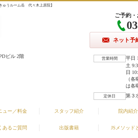
きゅうルーム岳 代々木上原院】
ご予約・
03
ネット予
Dビル 2階
平日 1
営業時間
土 9:
日 10
（各
は各
第３
定休日
ニュー／料金
スタッフ紹介
院内紹介
くあるご質問
出版書籍
JSメソッド