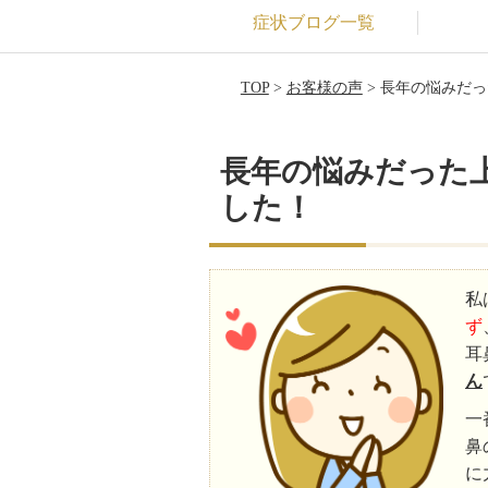
症状ブログ一覧
TOP
>
お客様の声
> 長年の悩みだ
長年の悩みだった
した！
私
ず
耳
ん
一
鼻
に