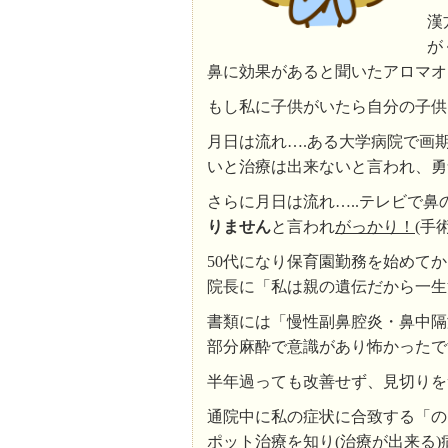
漢
が
鼻に効果があると聞いたアロマオ
もし私に子供がいたら自分の子供
月日は流れ….ある大学病院で画
いと治療は出来ないと言われ、勇
さらに月日は流れ…..テレビで
りません
と言われ
がっかり！(
手
50代になり保育園勤務を始めてか
院長に「私は親の遺伝だから一生
書類には「慢性副鼻腔炎・鼻中隔
部分麻酔で意識があり怖かったで
半年過っても改善せず、見切りを
通院中に私の症状に合致する「の
ポット治療を知り(治療が出来る)