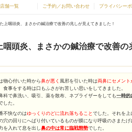
店舗一覧
ご予約／お問い合わせ
プライバシーポ
った上咽頭炎、まさかの鍼治療で改善の兆しが見えてきました！
上咽頭炎、まさかの鍼治療で改善の
は物心付いた時から
鼻が悪く
風邪を引いた時は
両鼻にセメント
、食事をする時は口もふさがれ苦しい思いをしてきました。
鼻科で鼻洗い、吸引、薬を散布、ネプライザーをしても
一時的
でした。
番不快なのは
ゆっくりのどに流れ落ちること
でした。それを上
の穴の回りにへばり付いているものが膜になり呼吸のさまたげ
力を入れて息を出し
鼻の中は常に臨戦態勢
でした。