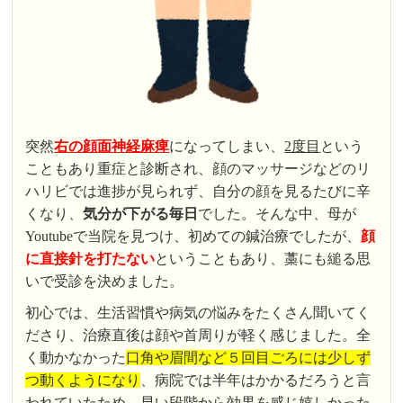
突然
右の顔面神経麻痺
になってしまい、
2度目
という
こともあり重症と診断され、顔のマッサージなどのリ
ハリビでは進捗が見られず、自分の顔を見るたびに辛
くなり、
気分が下がる毎日
でした。そんな中、母が
Youtubeで当院を見つけ、初めての鍼治療でしたが、
顔
に直接針を打たない
ということもあり、藁にも縋る思
いで受診を決めました。
初心では、生活習慣や病気の悩みをたくさん聞いてく
ださり、治療直後は顔や首周りが軽く感じました。全
く動かなかった
口角や眉間など５回目ごろには少しず
つ動くようになり
、病院では半年はかかるだろうと言
われていたため、早い段階から効果を感じ嬉しかった