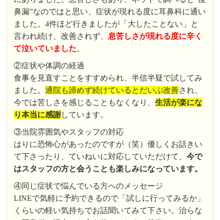
鼻漏”なのではと思い、症状が現れる度に耳鼻科に通い
ました。4件ほど行きましたが「大したことない」と
言われ続け、改善されず、
息苦しさが現れる度に辛く
て泣いていました
。
②症状や体調の経過
食事を見直すことをすすめられ、半信半疑で試してみ
ました。
通院も諦めず続けているとだいぶ改善
され、
今では苦しさを感じることもなくなり、
生活が楽にな
り本当に感謝
しています。
③当院雰囲気やスタッフの対応
はりに恐怖心があったのですが（笑）優しくお話きい
て下さったり、ていねいに対応していただけて、
今で
はスタッフの方と会うことも楽しみになっています。
④同じ症状で悩んでいる方へのメッセージ
LINEで気軽に予約できるので「試しに行ってみるか」
くらいの軽い気持ちでお話聞いてみて下さい。治らな