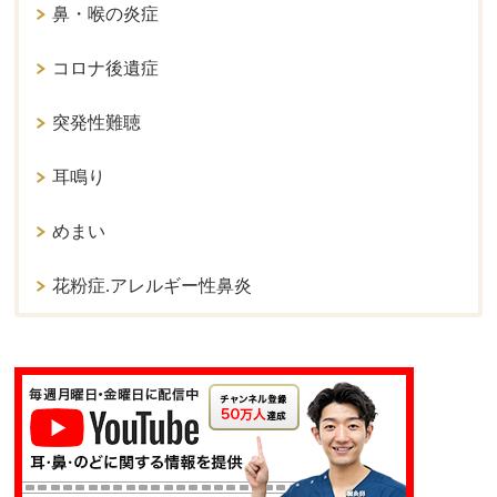
鼻・喉の炎症
コロナ後遺症
突発性難聴
耳鳴り
めまい
花粉症.アレルギー性鼻炎