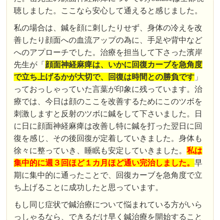
聴しました。ここなら安心して通えると感じました。
私の場合は、鍼を顔に刺したりせず、身体の冷えを改
善したり顔面への血流アップの為に、手足や背中など
へのアプローチでした。治療を担当して下さった濱岸
先生が「
顔面神経麻痺は、いかに回復カーブを急角度
で立ち上げるかが大切で、回復は時間との勝負です
」
っておっしゃっていた言葉が印象に残っています。治
療では、今日は顔のここを改善するためにこのツボを
刺激しますと反射のツボに鍼をして下さいました。日
に日に顔面神経麻痺は改善し特に鍼を打った翌日に回
復を感じ、その後回復が定着していきました。身体も
徐々に整っていき、睡眠も安定していきました。
私は
集中的に週３回ほど１カ月ほど通い完治しました。
早
期に集中的に通ったことで、回復カーブを急角度で立
ち上げることに成功したと思っています。
もし同じ症状で鍼治療について悩まれている方がいら
っしゃるなら、できるだけ早く鍼治療を開始すること