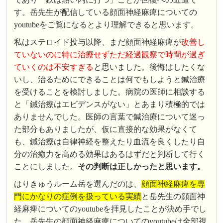
す。岳先生が配信している顔面神経麻痺についての
youtubeをご覧になるとより理解できると思います。
私はステロイド投与以降、まだ顔面神経麻痺が
改善し
ていないのに特に治療せずただ経過観察で時間が過ぎ
ていくのは不安すぎる
と思いました。後悔はしたくな
いし、治るためにできることは何でもしようと鍼治療
を受けることを検討しました。病院の医師に相談する
と「鍼治療はエビデンスがない」とあまり積極的では
ありませんでした。医師の言葉で鍼治療について迷っ
た部分もありましたが、仮に直接的な効果がなくて
も、鍼治療は自律神経を整えたり血流を良くしたり自
分の治癒力を高める効果はあるはずだと判断して行く
ことにしました。
その判断は正しかったと思います。
はりきゅうルーム岳を選んだのは、
顔面神経麻痺を専
門にかなりの症例を扱っている実績
と岳先生の顔面神
経麻痺についてのyoutubeを拝見したことが決め手でし
た。岳先生の顔面神経麻痺についてのyoutubeは全部視