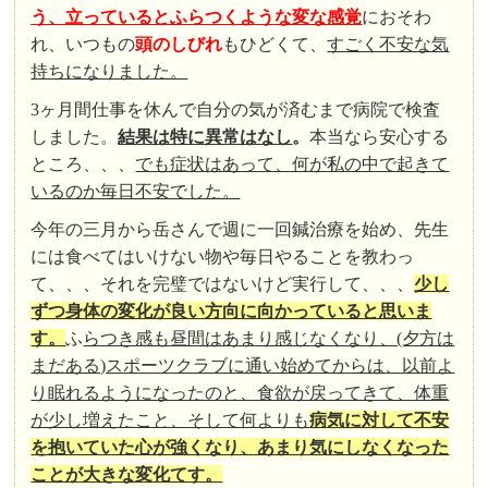
う、立っているとふらつくような変な感覚
におそわ
れ、いつもの
頭のしびれ
もひどくて、
すごく不安な気
持ちになりました。
3ヶ月間仕事を休んで自分の気が済むまで病院で検査
しました。
結果は特に異常はなし
。
本当なら安心する
ところ、、、
でも症状はあって、何が私の中で起きて
いるのか毎日不安でした。
今年の三月から岳さんで週に一回鍼治療を始め、先生
には食べてはいけない物や毎日やることを教わっ
て、、、それを完璧ではないけど実行して、、、
少し
ずつ身体の変化が良い方向に向かっていると思いま
す。
ふ
らつき感も昼間はあまり感じなくなり、(夕方は
まだある)スポーツクラブに通い始めてからは、以前よ
り眠れるようになったのと、食欲が戻ってきて、体重
が少し増えたこと、そして何よりも
病気に対して不安
を抱いていた心が強くなり、あまり気にしなくなった
ことが大きな変化てす。