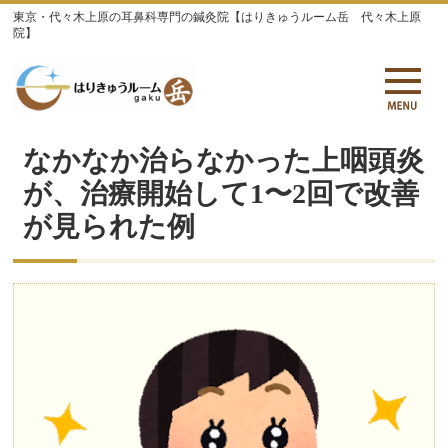
東京・代々木上原の耳鼻科専門の鍼灸院【はりきゅうルーム岳 代々木上原
院】
なかなか治らなかった上咽頭炎
が、治療開始して1〜2回で改善
が見られた例