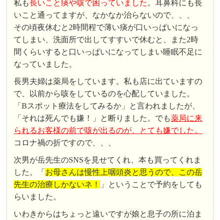
私も
長いこと痰や咳で困っていました
。耳鼻科にも長
いこと通ってますが、なかなか治らないので、、、
その頃夜休むと2時間程で薄い痰が口いっぱいになっ
てしまい、洗面所で出してすすいで休むと、また2時
間くらいすると口いっぱいになってしまい睡眠不足に
なっていました。
長男夫婦は薬局をしています。私も店に出ていますの
で、以前から咳をしているのを心配していました。
「Bスポット療法をしてみるか」と言われましたが、
「それは死んでも嫌！」と断りました。でも
薬局に来
られるお客様の前で咳が出るのが、とても嫌でした。
コロナ禍の折ですので、、、
次男が岳先生のSNSを見せてくれ、本も買ってくれま
した。「
お母さんは慢性上咽頭炎と思うので、この岳
先生の治療しかないネ！
」ということで予約をしても
らいました。
いわきからはちょっと遠いですが娘と息子の所に泊ま