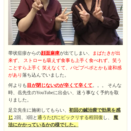
帯状痘疹からの
顔面麻痺
が出てしまい、
まばたきが出
来ず、 ストローも吸えず食事も上手く食べれず、笑う
ことすら上手く 笑えなくて、パピプペポとかも違和感
があり
落ち込んでいました。
何よりも
目が閉じないのが辛くて辛くて
。。。 そんな
時、岳先生のYouTubeに出会い、迷う事なく予約を取
りました。
足立先生に施術してもらい、
初回の鍼治療で効果を感
じ
2回、3回と
通うたびにビックリする程回復
し、
魔
法にかかっているかの様でした。