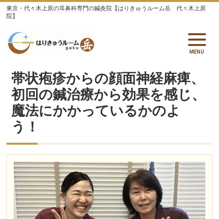
東京・代々木上原の耳鼻科専門の鍼灸院【はりきゅうルーム岳 代々木上原
院】
帯状疱疹からの顔面神経麻痺、
初回の鍼治療から効果を感じ、
魔法にかかっているかのよ
う！