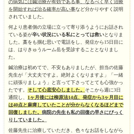
の病気には鍼治療が有効である事、なるべく早く治療
を開始すれば治る確率が高い事
など分かりやすく説明
されていました。
何より患者側の立場に立って寄り添うようにお話され
ている姿が
辛い状況にいる私にとっては救い
となりま
した。藁をも掴む思いで電話をし、発症から15日目に
は、はりきゅうルーム岳を受診することとなりまし
た。
鍼治療は初めてで、不安もありましたが、担当の佐藤
先生が「大丈夫ですよ。絶対よくなりますよ」「一緒
に頑張りましょう」と言って下さってとても心強かっ
たです。
そして心底安心しました。
そこから週に3日
通院し、
1ヶ月後には柳原法14点、発症から3ヶ月目に
は40点と麻痺していたことが分からなくなるほどまで
回復しました。
病院の先生も私の回復の早さにびっく
りしていました。
佐藤先生に治療していただき、色々なお話をしながら