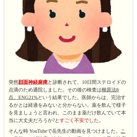
突然
顔面神経麻痺
と診断されて、10日間ステロイドの
点滴のため通院しました。その後の検査は
柳原法8
点、ENG21%
という結果でした。医師からは、完治す
るかとは経過をみないと分からない。薬を飲んで様子
を見ましょうと言われ、このまま薬だけ飲んでいて本
当に大丈夫だろうか?と
すごく不安でした。
そんな時 YouTubeで岳先生の動画を見つけました。
こ