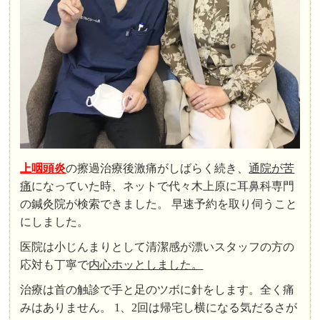
上咽頭炎
の擦過治療後激痛がしばらく続き、
通院が苦
痛
になっていた時、ネットで代々木上原に耳鼻科専門
の鍼灸院が検索できました。 早速予約を取り伺うこと
にしました。
医院は小じんまりとして清潔感が漂いスタッフの方の
応対も丁寧で
内心ホッとしました。
治療は首の触診で手と足のツボに針をします。全く痛
みはありません。 1、2回は帰宅し横になる気だるさが