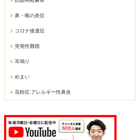
顔面神経麻痺
鼻・喉の炎症
コロナ後遺症
突発性難聴
耳鳴り
めまい
花粉症.アレルギー性鼻炎