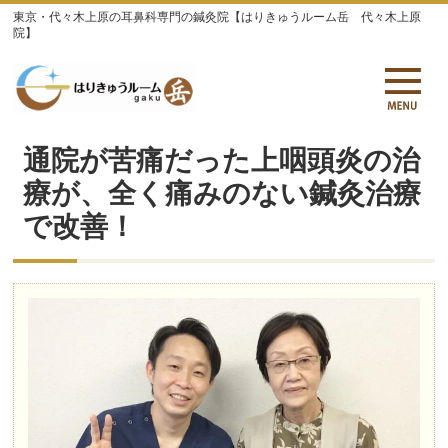
東京・代々木上原の耳鼻科専門の鍼灸院【はりきゅうルーム岳 代々木上原
院】
通院が苦痛だった上咽頭炎の治
療が、全く痛みのない鍼灸治療
で改善！