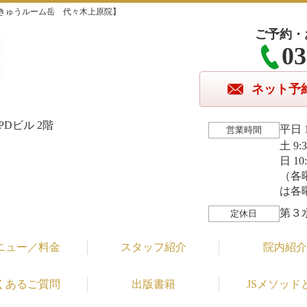
きゅうルーム岳 代々木上原院】
ご予約・
03
ネット予
Dビル 2階
平日 1
営業時間
土 9:
日 10
（各
は各
第３
定休日
ニュー／料金
スタッフ紹介
院内紹介
くあるご質問
出版書籍
JSメソッド