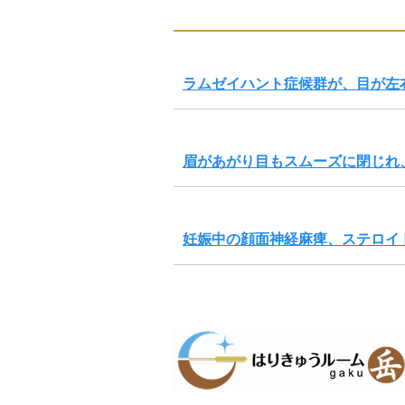
ラムゼイハント症候群が、目が左
眉があがり目もスムーズに閉じれ
妊娠中の顔面神経麻痺、ステロイ