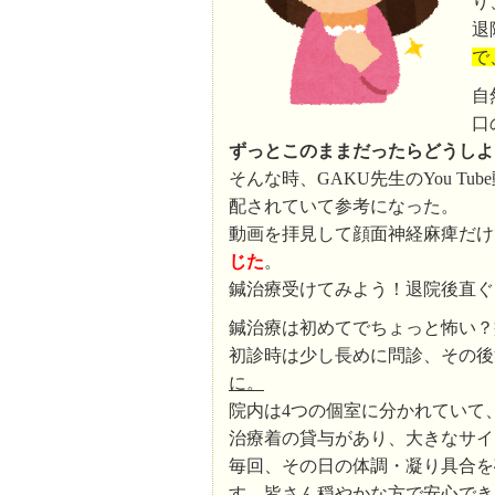
り
退
で
自
口
ずっとこのままだったらどうしよ
そんな時、GAKU先生のYou 
配されていて参考になった。
動画を拝見して顔面神経麻痺だけ
じた
。
鍼治療受けてみよう！退院後直ぐ
鍼治療は初めてでちょっと怖い？
初診時は少し長めに問診、その後
に。
院内は4つの個室に分かれていて
治療着の貸与があり、大きなサイ
毎回、その日の体調・凝り具合を
す。皆さん穏やかな方で安心でき