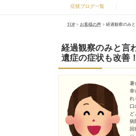
症状ブログ一覧
TOP
>
お客様の声
> 経過観察のみ
経過観察のみと言
遺症の症状も改善
暑
幸
れ
口
ど
病
回