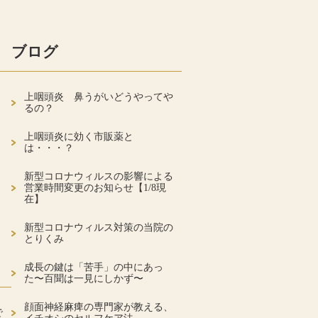
ブログ
上咽頭炎 鼻うがいどうやってや
るの？
上咽頭炎に効く市販薬と
は・・・？
新型コロナウィルスの影響による
営業時間変更のお知らせ【1/8現
在】
新型コロナウィルス対策の当院の
とりくみ
成長の鍵は「苦手」の中にあっ
た〜百聞は一見にしかず〜
顔面神経麻痺の専門家が教える、
で