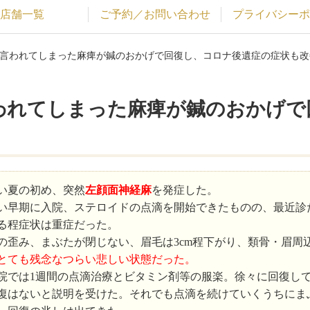
店舗一覧
ご予約／お問い合わせ
プライバシーポ
と言われてしまった麻痺が鍼のおかげで回復し、コロナ後遺症の症状も改
われてしまった麻痺が鍼のおかげで
！
い夏の初め、突然
左顔面神経麻
を発症した。
い早期に入院、ステロイドの点滴を開始できたものの、最近診
る程症状は重症だった。
の歪み、まぶたが閉じない、眉毛は3cm程下がり、類骨・眉周
とても残念なつらい悲しい状態だった。
院では1週間の点滴治療とビタミン剤等の服楽。徐々に回復し
復はないと説明を受けた。それでも点滴を続けていくうちにま