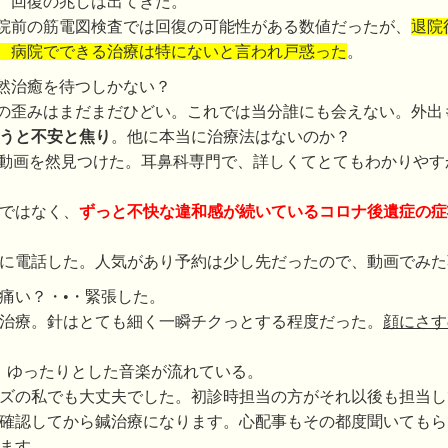
、回復の兆しは出てきた。
院前の筋電図検査では回復の可能性がある数値だったが、
退院
、病院でできる治療は特にないと言われ戸惑った
。
然治癒を待つしかない？
の歪みはまだまだひどい。これでは当分誰にも会えない。外出
うと不安と焦り
。他に本当に治療法はないのか？
Tube動画を然見つけた。耳鼻科専門で、詳しくてとてもわかり
ではなく、
ずっと不快な違和感が続いているコロナ後遺症の症
に電話した。人気があり予約は少し先だったので、動画でみた
痛い？・•・緊張した。
治療。針はとても細く一瞬チクっとする程度だった。
顔にさす
、ゆったりとした音楽が流れている。
ズの私でも大丈夫でした。初診時担当の方がそれ以後も担当し
確認してから鍼治療になります。心配事もその都度聞いてもら
ます。