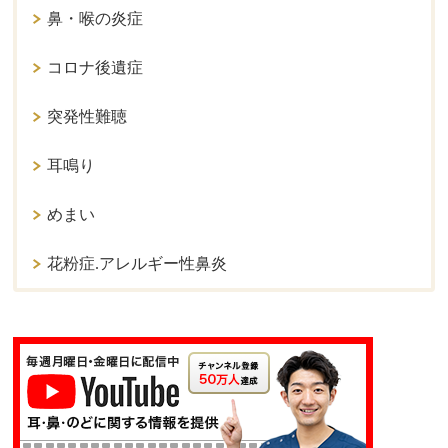
鼻・喉の炎症
コロナ後遺症
突発性難聴
耳鳴り
めまい
花粉症.アレルギー性鼻炎