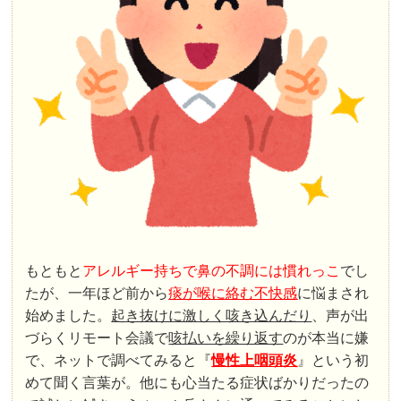
もともと
アレルギー持ちで鼻の不調には慣れっこ
でし
たが、一年ほど前から
痰が喉に絡む不快感
に悩まされ
始めました。
起き抜けに激しく咳き込んだり
、声が出
づらくリモート会議で
咳払いを繰り返す
のが本当に嫌
で、ネットで調べてみると『
慢性上咽頭炎
』という初
めて聞く言葉が。他にも心当たる症状ばかりだったの