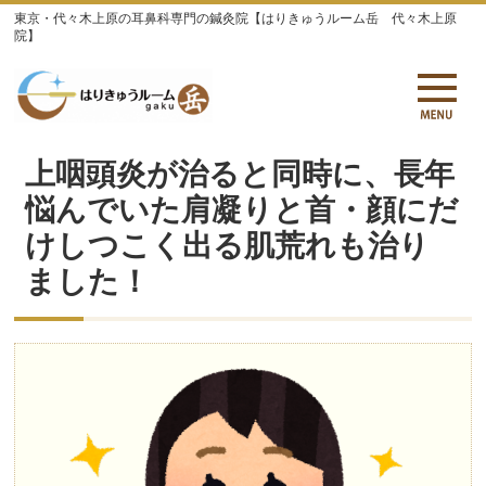
東京・代々木上原の耳鼻科専門の鍼灸院【はりきゅうルーム岳 代々木上原
院】
上咽頭炎が治ると同時に、長年
悩んでいた肩凝りと首・顔にだ
けしつこく出る肌荒れも治り
ました！