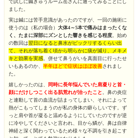
で試しに鍼きゅうルーム岳さんに通ってみることにし
ました。
実は鍼には苦手意識があったのですが、一回の施術に
使うのは（私の場合）
大体4～5本で痛みはまったくな
く、たまに深部にズンとした響きを感じる程度
。始め
の数回は
翌日になると鼻水がビックリするくらい出
て、それが落ち着く頃から明らかに痰が減り、メキメ
キと効果を実感
。併せて鼻うがいを真面目に行ったせ
いもあるのか、
半年ほどで症状はほぼ改善
されまし
た。
嬉しかったのは、
同時に長年悩んでいた肩凝りと首・
顔にだけしつこく出る肌荒れが治ったこと
。鼻の炎症
と連動して首の血流が詰まってしまい、それによって
熱がこもってしまうのが私の身体の癖らしいです。ず
っと肩や首が凝ると温めるようにしていたのですが逆
に冷やしてくださいと言われ、目から鱗が。鼻は自律
神経と深く関わっているため様々な不調を引き起こす