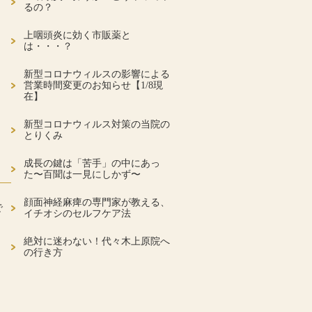
るの？
上咽頭炎に効く市販薬と
は・・・？
新型コロナウィルスの影響による
営業時間変更のお知らせ【1/8現
在】
新型コロナウィルス対策の当院の
とりくみ
成長の鍵は「苦手」の中にあっ
た〜百聞は一見にしかず〜
顔面神経麻痺の専門家が教える、
で
イチオシのセルフケア法
絶対に迷わない！代々木上原院へ
の行き方