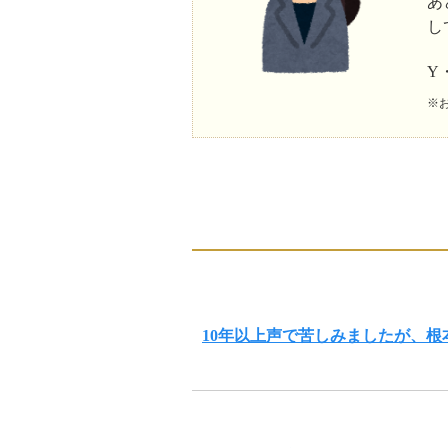
あ
し
Y
※
10年以上声で苦しみましたが、