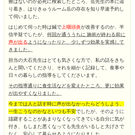
療はないのか必死に検索したところ、岳先生の本に辿
り着き、はりきゅうルーム岳の存在を知り早速予約し
て伺いました。
はじめて伺った時は鍼で
上咽頭炎
が改善するのか、半
信半疑でしたが、
何回か通ううちに 施術が終わる前に
声が出る
ようになったりと、少しずつ効果を実感して
きました。
担当の大石先生はとても気さくな方で、私の話をきち
んと聞いてくださり、それを細かく記録して、食事や
日々の暮らしの指導をしてくださいます。
その指導通りに食生活などを変えたところ、更に効果
が出やすくなりました。
今までは人と話す時に声が出なかったらどうしよう、
一生こうなのかなといつも不安
でしたが、そのように
躊躇することがあまりなくなってきている自分に気が
付き、もしまた悪くなっても先生がいるしと大げさで
なく、安心して暮らせるようになりました。