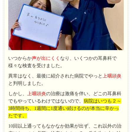
いつからか
声が出にくく
なり、いくつかの耳鼻科で
様々な検査を受けました。
異常はなく、最後に紹介された病院でやっと
上咽頭炎
と判明しました。
しかし、
上咽頭炎
の治療は激痛を伴い、どこの耳鼻科
でもやっているわけではないので、
病院はいつも２～
3時間待ち、1週間に1度通い続けるのが本当に辛かっ
たです。
10回以上通ってもなかなか効果が出ず、これ以外の治