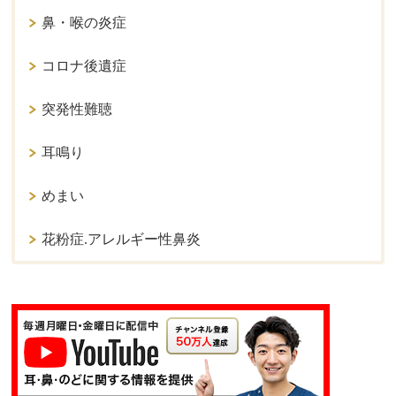
鼻・喉の炎症
コロナ後遺症
突発性難聴
耳鳴り
めまい
花粉症.アレルギー性鼻炎