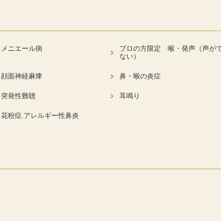
メニエール病
プロの方限定 喉・発声（声が
ない）
顔面神経麻痺
鼻・喉の炎症
突発性難聴
耳鳴り
花粉症.アレルギー性鼻炎