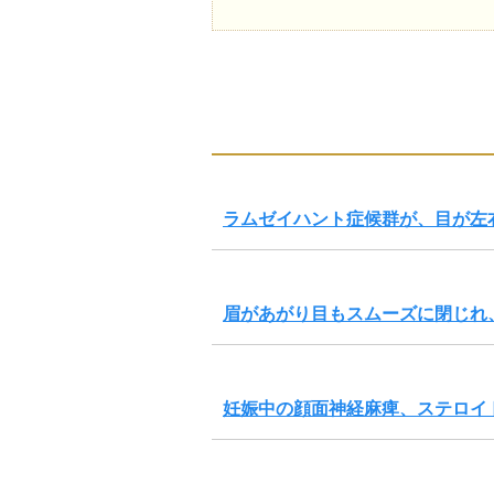
ラムゼイハント症候群が、目が左
眉があがり目もスムーズに閉じれ
妊娠中の顔面神経麻痺、ステロイ