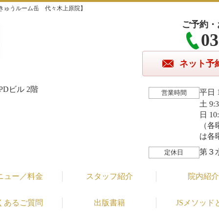
きゅうルーム岳 代々木上原院】
ご予約・
03
ネット予
Dビル 2階
平日 1
営業時間
土 9:
日 10
（各
は各
第３
定休日
ニュー／料金
スタッフ紹介
院内紹介
くあるご質問
出版書籍
JSメソッド