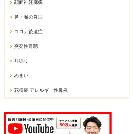
顔面神経麻痺
鼻・喉の炎症
コロナ後遺症
突発性難聴
耳鳴り
めまい
花粉症.アレルギー性鼻炎