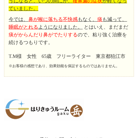
うになると、いつの間にか、
後鼻漏の症状
が軽くなっ
ていました。
今では、
鼻が喉に落ちる不快感
もなく、
痰
も減って、
睡眠がとれる
ようになりました。
とはいえ、まだまだ
痰がからんだり鼻がでたりする
ので、粘り強く治療を
続けるつもりです。
T.M様 女性 65歳 フリーライター 東京都狛江市
※お客様の感想であり、効果効能を保証するものではありません。