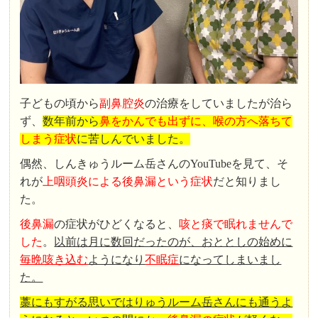
子どもの頃から
副鼻腔炎
の治療をしていましたが治ら
ず、
数年前から
鼻をかんでも出ずに、喉の方へ落ちて
しまう症状
に苦しんでいました。
偶然、しんきゅうルーム岳さんのYouTubeを見て、そ
れが
上咽頭炎による後鼻漏という症状
だと知りまし
た。
後鼻漏
の症状がひどくなると、
咳と痰で眠れませんで
した
。
以前は月に数回だったのが、おととしの始めに
毎晩咳き込む
ようになり
不眠症
になってしまいまし
た。
藁にもすがる思いではりゅうルーム岳さんにも通うよ