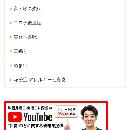
鼻・喉の炎症
コロナ後遺症
突発性難聴
耳鳴り
めまい
花粉症.アレルギー性鼻炎