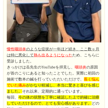
慢性咽頭炎
のような症状が一年ほど続き、ここ数ヶ月
は特に悪化して
熱も出るようになった
ため、こちらに
受診しました。
きっかけは岳先生のYouTubeを拝見し、
咽頭炎
の原因
が首のこりにあると知ったことでした。実際に初回の
施術で数本の鍼を打っていただいただけで、
長く悩ん
でいた痛み
がかなり軽減し、本当に驚きと喜びを感じ
ました。
それ以来、定期的に通っています。
毎回、
今の体の状態を丁寧に確認した上で的確に治療
していただけるので、とても安心感があります。
どの