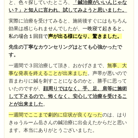
と、色々探していたところ、
「鍼治療がいいんじゃな
い？」と知人に言われ、試してみようと思いました。
実際に治療を受けてみると、施術後すぐにはもちろん
効果は感じられませんでしたが、
一晩寝て起きると、
私の場合１回目で
声が出る様になり、驚きました
。
先生の丁寧なカウンセリングはとても心強かったで
す。
一週間で３回治療して頂き、おかげさまで、
無事、大
事な発表を終えることが出来ました
。声帯が悪いので
首まわりに鍼を刺すことになるのかと、勝手に思って
いたのですが、
顔周りではなく、手、足、肩等に施術
して下さるので、怖くなく、安心して治療を受けるこ
とが出来ました
。
一週間でここまで劇的に症状が良くなった
のは、はり
きゅうルーム岳さんの鍼治療に出会えたからだと思い
ます。本当にありがとうございました。