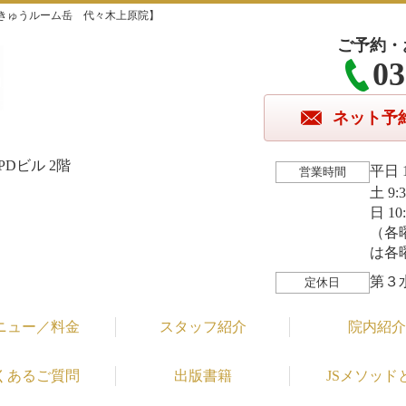
きゅうルーム岳 代々木上原院】
ご予約・
03
ネット予
Dビル 2階
平日 1
営業時間
土 9:
日 10
（各
は各
第３
定休日
ニュー／料金
スタッフ紹介
院内紹介
くあるご質問
出版書籍
JSメソッド