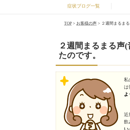
症状ブログ一覧
TOP
>
お客様の声
> ２週間まるま
２週間まるまる声
たのです。
私
は
よ
近
飲
い