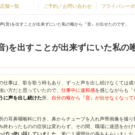
店舗一覧
ご予約／お問い合わせ
プライバシーポ
る声(音)を出すことが出来ずにいた私の喉から『音』が出せたのです。
(音)を出すことが出来ずにいた私の
の仕事は、歌を歌う時もあり、ずっと声を出し続けなくては成
強い方だと思っていたので、
仕事中に違和感
を感じながらも「
うに声を出し続けた
所
、自分の喉から『音』が出せなくなって
所の耳鼻咽喉科に行き、鼻からチューブを入れ声帯画像を撮り
み終わったものの症状は変わらず。その間、職場に迷惑をかけ
っぱい使い話していました。
更に１週間分の薬をもらいました