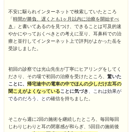
不安に駆られインターネットで検索していたところ
「
時間が勝負、遅くとも1ヶ月以内に治療を開始すべ
き
」と書いてあるのを見つけ、できることは可及的速
やかにやっておくべきとの考えに至り、耳鼻科での治
療と並行してインターネット上で評判がよかった岳を
受診しました。
初回の診察では光山先生が丁寧にヒアリングをしてく
ださり、その場で初回の治療を受けたところ、
驚いた
ことに、
帰宅途中の電車の中でほんの少しだけ左耳の
聞こえがよくなっている
ことに気づき
、これは効果が
でるのだろう、との
確信を持ちました。
そこから週に2回の施術を継続したところ、毎回毎回
じわりじわりと耳の閉塞感が和らぎ、5回目の施術後