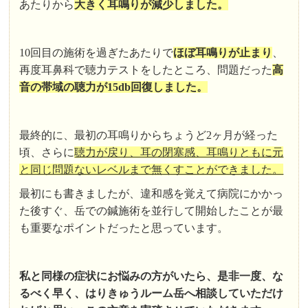
あたりから
大きく耳鳴りが減少しました。
10回目の施術を過ぎたあたりで
ほぼ耳鳴りが止まり
、
再度耳鼻科で聴力テストをしたところ、問題だった
高
音の帯域の聴力が15db回復しました。
最終的に、最初の耳鳴りからちょうど2ヶ月が経った
頃、さらに
聴力が戻り、耳の閉塞感、耳鳴りともに元
と同じ問題ないレベルまで無くすことができました。
最初にも書きましたが、違和感を覚えて病院にかかっ
た後すぐ、岳での鍼施術を並行して開始したことが最
も重要なポイントだったと思っています。
私と同様の症状にお悩みの方がいたら、是非一度、な
るべく早く、はりきゅうルーム岳へ相談していただけ