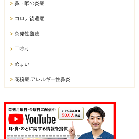
鼻・喉の炎症
コロナ後遺症
突発性難聴
耳鳴り
めまい
花粉症.アレルギー性鼻炎