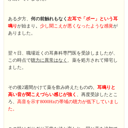
ある夕方、
何の前触れもなく
左耳で「ボー」という耳
鳴り
が始まり
、
少し聞こえが悪くなったような感覚
が
ありました。
翌々日、職場近くの耳鼻科専門医を受診しましたが、
この時点で
聴力に異常はなく
、薬を処方されて帰宅し
ました。
その後2週間かけて薬を飲み終えたもの
の、
耳鳴りと
高い音が聞こえづらい感じが強く
、再度受診したとこ
ろ、
高音を示す8000Hzの帯域の聴力が低下していまし
た。