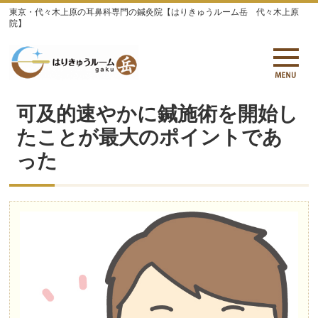
東京・代々木上原の耳鼻科専門の鍼灸院【はりきゅうルーム岳 代々木上原
院】
可及的速やかに鍼施術を開始し
たことが最大のポイントであ
った