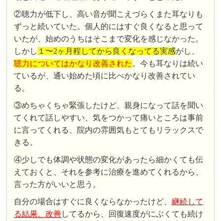
②聴力が低下し、高い音が聞こえづらくまた耳なりも
ずっと続いていた。個人的にはすぐ良くなると思って
いたが、始めのうちはそこまで変化を感じなかった。
しかし
１〜2ヶ月程してから良くなってる実感
がし、
聴力についてはかなり改善された
。今も耳なりは続い
ているが、通い始めた頃に比べかなり改善されてい
る。
③めちゃくちゃ緊張したけど、親身になって話を聞い
てくれて話しやすい、気をつかって痛いところは事前
に言ってくれる、院内の雰囲気もとてもリラックスで
きる。
④少しでも体調や状態の変化があったら細かくても伝
えておくと、それを参考に治療を進めてくれるから、
言った方がいいと思う。
自分の場合はすぐに良くならなかったけど、
継続して
る結果、改善
してるから、回復速度がにぶくても続け