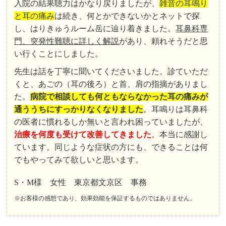
入院の結果聴力はかなり戻りましたが、
雑音の耳鳴り
と耳の痛み
は続き、何とかできないかとネットで探
し、はりきゅうルーム岳に辿り着きました。
耳鼻科専
門、突発性難聴に詳しく解説
があり、頼れそうだと思
い行くことにしました。
先生は話を丁寧に聞いてくださいました。診ていただ
くと、あごの（耳の後ろ）と首、肩の指摘がありまし
た。
病院で相談しても何ともならなかった耳の痛みが
通ううちにすっかりなくなりました
。耳鳴りは耳鼻科
の医者に慣れるしか無いと言われ困っていましたが、
治療を何度も受けて改善してきました
。本当に感謝し
ています。同じような症状の方にも、できることは何
でもやってみて欲しいと思います。
S・M様 女性 東京都文京区 事務
※お客様の感想であり、効果効能を保証するものではありません。