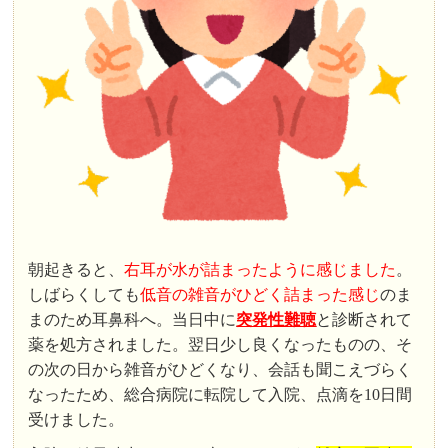
朝起きると、
右耳が水が詰まったように感じました
。
しばらくしても
低音の雑音がひどく詰まった感じ
のま
まのため耳鼻科へ。当日中に
突発性難聴
と診断されて
薬を処方されました。翌日少し良くなったものの、そ
の次の日から雑音がひどくなり、会話も聞こえづらく
なったため、総合病院に転院して入院、点滴を10日間
受けました。