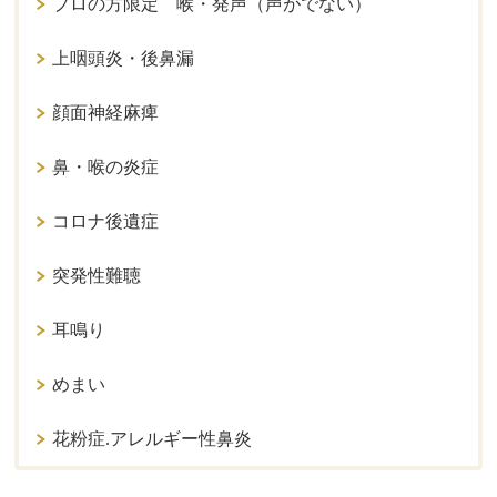
プロの方限定 喉・発声（声がでない）
上咽頭炎・後鼻漏
顔面神経麻痺
鼻・喉の炎症
コロナ後遺症
突発性難聴
耳鳴り
めまい
花粉症.アレルギー性鼻炎