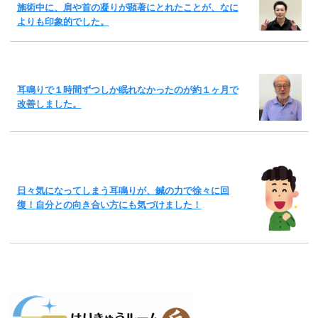
施術中に、肩や首の凝りが顕著にとれたことが、なに
よりも印象的でした。
耳鳴りで１時間ずつしか眠れなかったのが約１ヶ月で
改善しました。
日々気になってしまう耳鳴りが、鍼の力で徐々に回
復！自分との向き合い方にも気づけました！