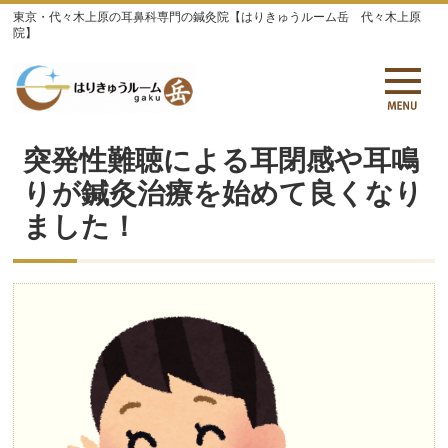
東京・代々木上原の耳鼻科専門の鍼灸院【はりきゅうルーム岳 代々木上原
院】
突発性難聴による耳閉感や耳鳴
りが鍼灸治療を始めて良くなり
ました！