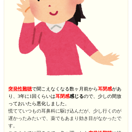
突発性難聴
で聞こえなくなる数ヶ月前から
耳閉感
があ
り、3年に1回くらいは
耳閉感
感じる
ので、少しの間放
っておいたら悪化しました
。
慌てていつもの耳鼻科に駆け込んだが、少し行くのが
遅かったみたいで、薬でもあまり効き目がなかったで
す。