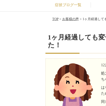
症状ブログ一覧
TOP
>
お客様の声
> 1ヶ月経過し
1ヶ月経過しても
た！
1
処
ち
は
た
同