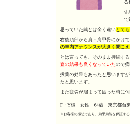
る
先
で
思っていた鍼とは全く違い
とても
右後頭部から肩・肩甲骨にかけて
の車内アナウンスが大きく聞こえ
とは言っても、そのまま持続する
査の結果も良くなっていた
ので病
投薬の効果もあったと思いますが
たと思います。
また疲労が溜まって困った時に伺
F・Y様 女性 64歳 東京都台
※お客様の感想であり、効果効能を保証する