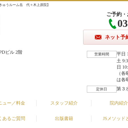
きゅうルーム岳 代々木上原院】
ご予約・
03
ネット予
Dビル 2階
平日 1
営業時間
土 9:
日 10
（各
は各
第３
定休日
ニュー／料金
スタッフ紹介
院内紹介
くあるご質問
出版書籍
JSメソッド