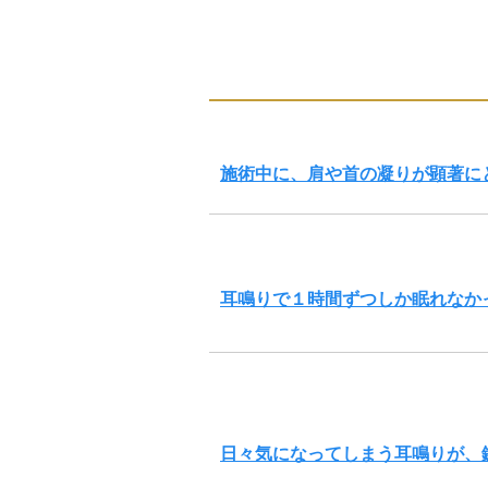
施術中に、肩や首の凝りが顕著に
耳鳴りで１時間ずつしか眠れなか
日々気になってしまう耳鳴りが、