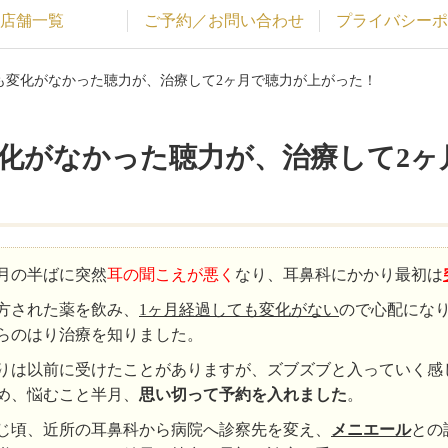
店舗一覧
ご予約／お問い合わせ
プライバシーポ
ても変化がなかった聴力が、治療して2ヶ月で聴力が上がった！
変化がなかった聴力が、治療して2ヶ
2月の半ばに突然
耳の聞こえが悪く
なり、耳鼻科にかかり最初は
方された薬を飲み、
1ヶ月経過しても変化がない
ので心配にな
らのはり治療を知りました。
りは以前に受けたことがありますが、ズブズブと入っていく感
め、悩むこと半月、
思い切って予約を入れました
。
じ頃、近所の耳鼻科から病院へ診察先を変え、
メニエール
との