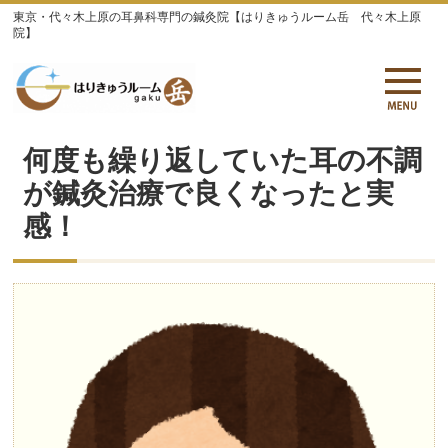
東京・代々木上原の耳鼻科専門の鍼灸院【はりきゅうルーム岳 代々木上原
院】
何度も繰り返していた耳の不調
が鍼灸治療で良くなったと実
感！