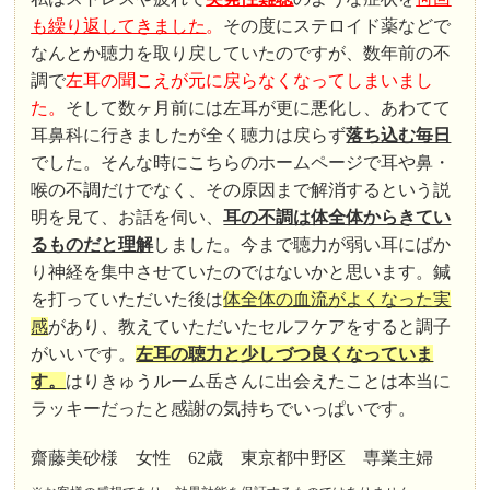
も繰り返してきました
。
その度にステロイド薬などで
なんとか聴力を取り戻していたのですが、数年前の不
調で
左耳の聞こえが元に戻らなくなってしまいまし
た。
そして数ヶ月前には左耳が更に悪化し、あわてて
耳鼻科に行きましたが全く聴力は戻らず
落ち込む毎日
でした。そんな時にこちらのホームページで耳や鼻・
喉の不調だけでなく、その原因まで解消するという説
明を見て、お話を伺い、
耳の不調は体全体からきてい
るものだと理解
しました。今まで聴力が弱い耳にばか
り神経を集中させていたのではないかと思います。鍼
を打っていただいた後は
体全体の血流がよくなった実
感
があり、教えていただいたセルフケアをすると調子
がいいです。
左耳の聴力と少しづつ良くなっていま
す。
はりきゅうルーム岳さんに出会えたことは本当に
ラッキーだったと感謝の気持ちでいっぱいです。
齋藤美砂様 女性 62歳 東京都中野区 専業主婦