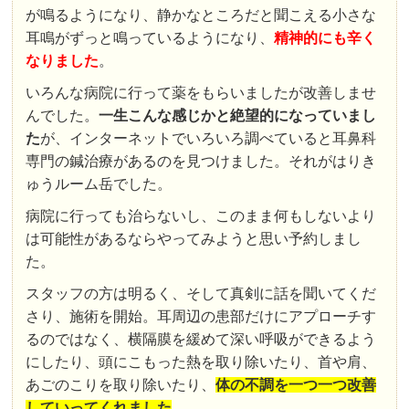
が鳴るようになり、静かなところだと聞こえる小さな
耳鳴がずっと鳴っているようになり、
精神的にも辛く
なりました
。
いろんな病院に行って薬をもらいましたが改善しませ
んでした。
一生こんな感じかと絶望的になっていまし
た
が、インターネットでいろいろ調べていると耳鼻科
専門の鍼治療があるのを見つけました。それがはりき
ゅうルーム岳でした。
病院に行っても治らないし、このまま何もしないより
は可能性があるならやってみようと思い予約しまし
た。
スタッフの方は明るく、そして真剣に話を聞いてくだ
さり、施術を開始。耳周辺の患部だけにアプローチす
るのではなく、横隔膜を緩めて深い呼吸ができるよう
にしたり、頭にこもった熱を取り除いたり、首や肩、
あごのこりを取り除いたり、
体の不調を一つ一つ改善
していってくれました
。