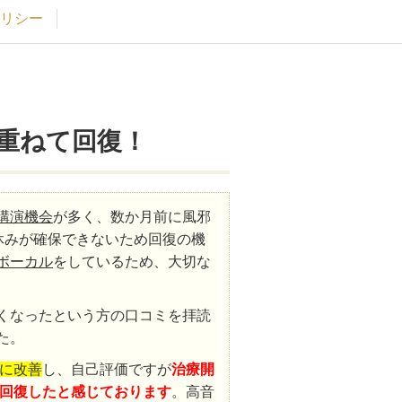
リシー
重ねて回復！
講演機会
が多く、数か月前に風邪
休みが確保できないため回復の機
ボーカル
をしているため、大切な
くなったという方の口コミを拝読
た。
第に改善
し、自己評価ですが
治療開
いに回復したと感じております
。高音