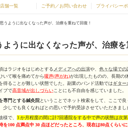
店舗一覧
ご予約／お問い合わせ
プライバシーポ
せ思うように出なくなった声が、治療を重ねて回復！
うように出なくなった声が、治療を
頃はラジオをはじめとする
メディアへの出演
や、
色々な場での
ひいて喉を痛めてから
嗄声(声がれ)
が出現したものの、長期の
を得ることが難しい状態でした。副業のバンド活動では
ギター
イブで
高音域が出しづらい
ことにも不自由を感じていました。
を専門とする鍼灸院
ということでネット検索をして、ここで良
、少しでも良くなればとの思いで予約受診させていただきまし
陰様で、
3 か月程度の間に計7回通院をする中で声の状態は次
時を100 点満点中 30 点ほどだったところ、現在は80点くら