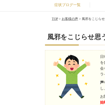
症状ブログ一覧
TOP
>
お客様の声
> 風邪をこじら
風邪をこじらせ思
日
を
会
ラ
声
し
お
始