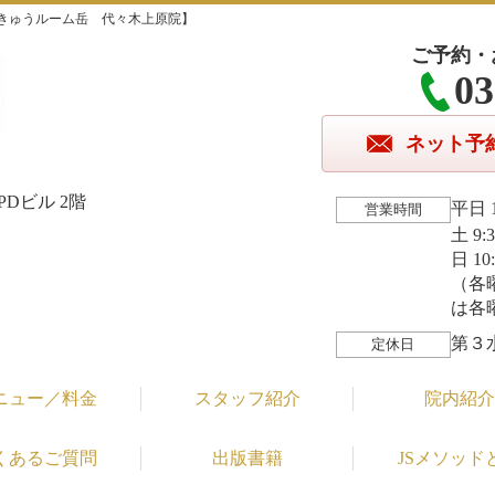
きゅうルーム岳 代々木上原院】
ご予約・
03
ネット予
Dビル 2階
平日 1
営業時間
土 9:
日 10
（各
は各
第３
定休日
ニュー／料金
スタッフ紹介
院内紹介
くあるご質問
出版書籍
JSメソッド