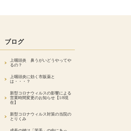
ブログ
上咽頭炎 鼻うがいどうやってや
るの？
上咽頭炎に効く市販薬と
は・・・？
新型コロナウィルスの影響による
営業時間変更のお知らせ【1/8現
在】
新型コロナウィルス対策の当院の
とりくみ
成長の鍵は「苦手」の中にあっ