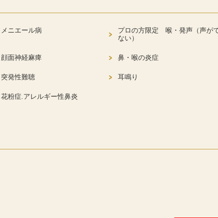
メニエール病
プロの方限定 喉・発声（声が
ない）
顔面神経麻痺
鼻・喉の炎症
突発性難聴
耳鳴り
花粉症.アレルギー性鼻炎