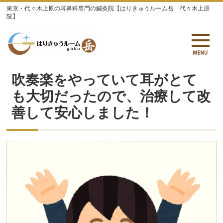
東京・代々木上原の耳鼻科専門の鍼灸院【はりきゅうルーム岳 代々木上原
院】
吹奏楽をやっていて耳がとて
も大切だったので、治療して改
善して安心しました！