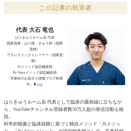
この記事の執筆者
代表 大石 竜也
はりきゅうルーム岳 代表
国家資格：はり師・きゅう師（国家
資格）
アスレティックトレーナー（国家資
格）
JSメソッド認定鍼灸師
Re Voiceメソッド認定鍼灸師
「耳鼻科のお役立ち情報ブログ執筆
中」▶︎
note
はりきゅうルーム岳 代表として臨床の最前線に立ちなが
ら、YouTubeチャンネル登録者数50万人超の発信活動も統
括。
科学的根拠と臨床経験に基づく独自メソッド「JSメソッ