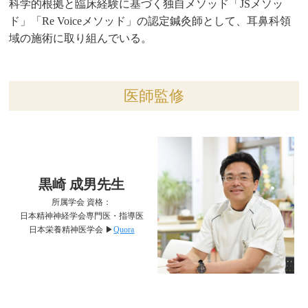
科学的根拠と臨床経験に基づく独自メソッド「JSメソッ
ド」「Re Voiceメソッド」の認定鍼灸師として、耳鼻科領
域の施術に取り組んでいる。
医師監修
黒崎 成男先生
所属学会 資格：
日本精神神経学会専門医・指導医
日本栄養精神医学会 ▶︎
Quora