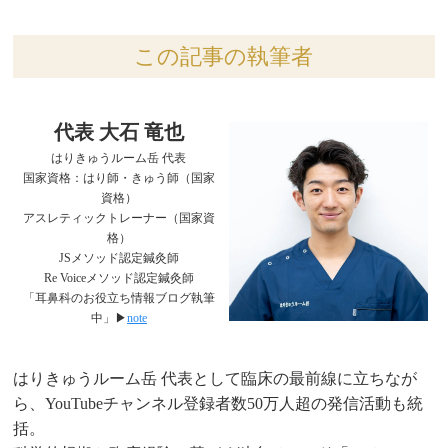
この記事の執筆者
代表 大石 竜也
はりきゅうルーム岳 代表
国家資格：はり師・きゅう師（国家
資格）
アスレティックトレーナー（国家資
格）
JSメソッド認定鍼灸師
Re Voiceメソッド認定鍼灸師
「耳鼻科のお役立ち情報ブログ執筆
中」▶︎
note
はりきゅうルーム岳 代表として臨床の最前線に立ちなが
ら、YouTubeチャンネル登録者数50万人超の発信活動も統
括。