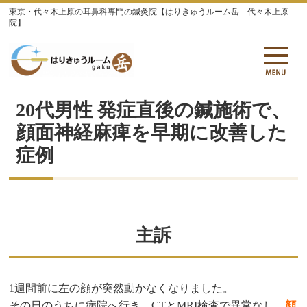
東京・代々木上原の耳鼻科専門の鍼灸院【はりきゅうルーム岳 代々木上原
院】
20代男性 発症直後の鍼施術で、
顔面神経麻痺を早期に改善した
症例
主訴
1週間前に左の顔が突然動かなくなりました。
その日のうちに病院へ行き、CTとMRI検査で異常なし、
顔