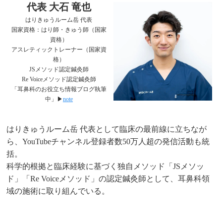
代表 大石 竜也
はりきゅうルーム岳 代表
国家資格：はり師・きゅう師（国家
資格）
アスレティックトレーナー（国家資
格）
JSメソッド認定鍼灸師
Re Voiceメソッド認定鍼灸師
「耳鼻科のお役立ち情報ブログ執筆
中」▶︎
note
はりきゅうルーム岳 代表として臨床の最前線に立ちなが
ら、YouTubeチャンネル登録者数50万人超の発信活動も統
括。
科学的根拠と臨床経験に基づく独自メソッド「JSメソッ
ド」「Re Voiceメソッド」の認定鍼灸師として、耳鼻科領
域の施術に取り組んでいる。